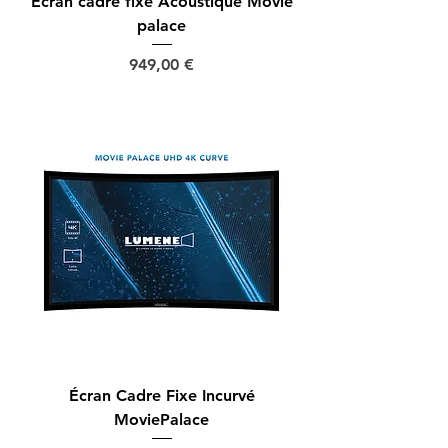
Écran cadre fixe Acoustique Movie
palace
Prix
949,00 €
Écran Cadre Fixe Incurvé
MoviePalace