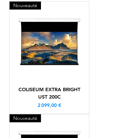
Nouveauté
COLISEUM EXTRA BRIGHT
UST 200C
Prix
2 099,00 €
Nouveauté