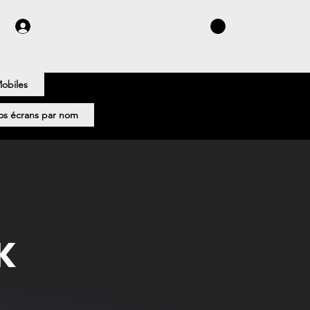
obiles
s écrans par nom
n
K