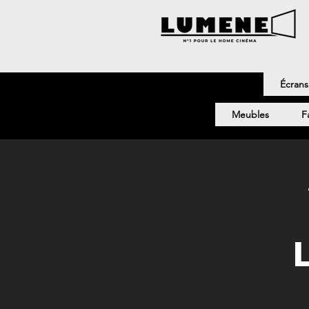
Écrans
Meubles
F