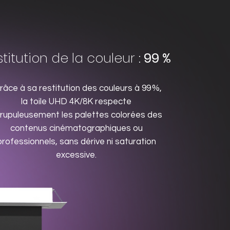
titution de la couleur :
99 %
âce à sa restitution des couleurs à 99 %,
la toile UHD 4K/8K respecte
rupuleusement les palettes colorées des
contenus cinématographiques ou
professionnels, sans dérive ni saturation
excessive.