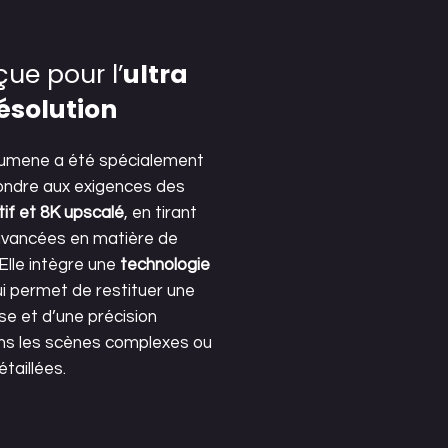
çue pour l’
ultra
ésolution
umene a été spécialement
ondre aux exigences des
tif et 8K upscalé
, en tirant
 avancées en matière de
Elle intègre une
technologie
i permet de restituer une
se et d’une précision
s les scènes complexes ou
étaillées.