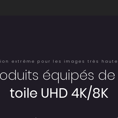
ion extrême pour les images très haute
roduits équipés de 
toile UHD 4K/8K