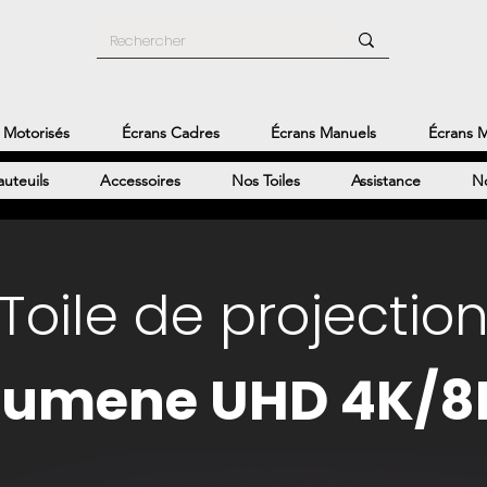
 Motorisés
Écrans Cadres
Écrans Manuels
Écrans M
auteuils
Accessoires
Nos Toiles
Assistance
No
Toile de projectio
Lumene UHD 4K/8