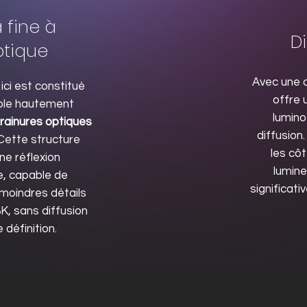
 fine à
Di
ptique
Avec une d
 ici est constitué
offre 
ple hautement
lumino
rainures optiques
diffusion
 Cette structure
les cô
ne réflexion
lumine
ée, capable de
significati
 moindres détails
K, sans diffusion
 définition.