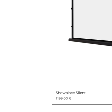
Showplace Silent
Prix
1 199,00 €