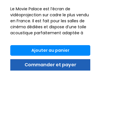
Le Movie Palace est l’écran de
vidéoprojection sur cadre le plus vendu
en France. Il est fait pour les salles de
cinéma dédiées et dispose d’une toile
acoustique parfaitement adaptée à
une installation dans les conditions «
cinéma ». Le cadre en aluminium, large
Ajouter au panier
et recouvert de velours noir, assure une
tension parfaite grâce à un système de
fixation qui garantit ainsi une surface
Commander et payer
totalement plane. La finition en velours
renforce le contraste de l’image et
évite d’éventuels reflets gênants. C’est
l’écran de référence pour les amateurs
de cinéma.
Surface de projection : Toile Lumene
Acoustique