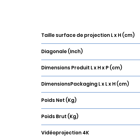
Taille surface de projection L x H (cm)
N/A
Diagonale (Inch)
N/A
Dimensions Produit L x H x P (cm)
N/A
DimensionsPackaging L x L x H (cm)
N/A
Poids Net (Kg)
N/A
Poids Brut (Kg)
N/A
Vidéoprojection 4K