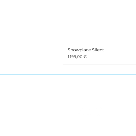
Showplace Silent
Prix
1 199,00 €
SUIVEZ-NOUS