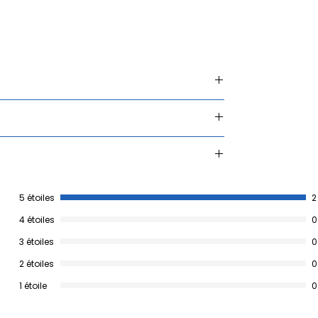
totalement automatisé et fiable de
l'écran. Facile à installer, il inclut un
adaptateur USB A selon les besoins de
votre projecteur. Pour l’installation et
l’appairage, référez-vous à notre
section
Tutoriels Vidéo
s.
Profitez d’une solution performante
pour une installation sans souci,
optimisant votre confort audiovisuel au
quotidien.
5 étoiles
2
4 étoiles
0
3 étoiles
0
2 étoiles
0
1 étoile
0