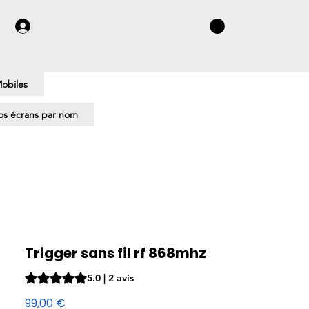
obiles
s écrans par nom
Trigger sans fil rf 868mhz
La note est de 5.0 sur cinq étoiles selon 2 avis
5.0 | 2 avis
Prix
99,00 €