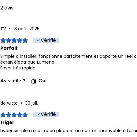
2 avis
TV
•
13 août 2025
Vérifié
Noté 5 sur 5.
Parfait
Simple à installer, fonctionne parfaitement et apporte un réel c
écran électrique Lumene.
Envoi très rapide
Avis utile ?
Oui
de witte
•
30 juil.
Vérifié
Noté 5 sur 5.
triger
hyper simple à mettre en place et un confort incroyable à l'all