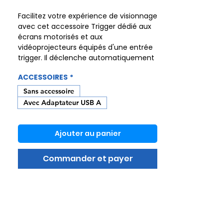
Facilitez votre expérience de visionnage
avec cet accessoire Trigger dédié aux
écrans motorisés et aux
vidéoprojecteurs équipés d'une entrée
trigger. Il déclenche automatiquement
l'ouverture et la fermeture de votre
ACCESSOIRES
*
écran dès l'allumage ou l'extinction de
votre vidéoprojecteur, pour un usage
Sans accessoire
quotidien tout confort.
Avec Adaptateur USB A
Caractéristiques Techniques :
Fréquence de transmission : 868 MHz
Ajouter au panier
Modulation : FM
Sortie : Mini-jack 3,5 mm
Commander et payer
Adaptateur pour sortie IR inclus
Portée : 10 m, idéale pour les
installations résidentielles
Grâce à son capteur haute sensibilité,
ce Trigger assure un contrôle