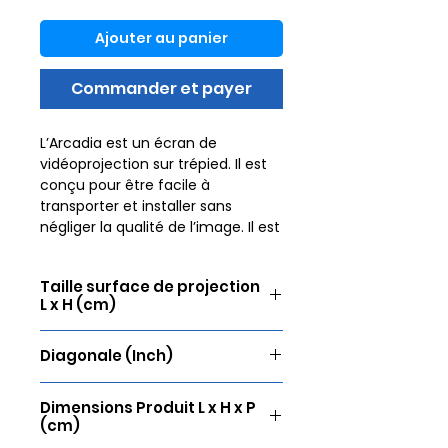
Ajouter au panier
Commander et payer
L’Arcadia est un écran de
vidéoprojection sur trépied. Il est
conçu pour être facile à
transporter et installer sans
négliger la qualité de l’image. Il est
proposé avec sa housse de
transport. Pour offrir un visionnage
Taille surface de projection
agréable dans la durée, l’image
L x H (cm)
doit être parfaite. Lumene
propose donc une toile sans
178 x 178
défaut pour une netteté sans
Diagonale (Inch)
pareil. L’Arcadia possède des bords
70
noirs permettant de délimiter
Dimensions Produit L x H x P
avec précision le cadre de l’image.
(cm)
Cela permet aussi d’éviter tout