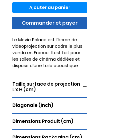
Ajouter au panier
Commander et payer
Le Movie Palace est l’écran de
vidéoprojection sur cadre le plus
vendu en France. Il est fait pour
les salles de cinéma dédiées et
dispose d’une toile acoustique
parfaitement adaptée à une
installation dans les conditions «
Taille surface de projection
cinéma ». Le cadre en aluminium,
L x H (cm)
large et recouvert de velours noir,
assure une tension parfaite grâce
280 x 119
à un système de fixation qui
Diagonale (Inch)
garantit ainsi une surface
120
totalement plane. La finition en
Dimensions Produit (cm)
velours renforce le contraste de
l’image et évite d’éventuels reflets
296 x 135 x 4
gênants. C’est l’écran de
Dimensions Packaging (cm)