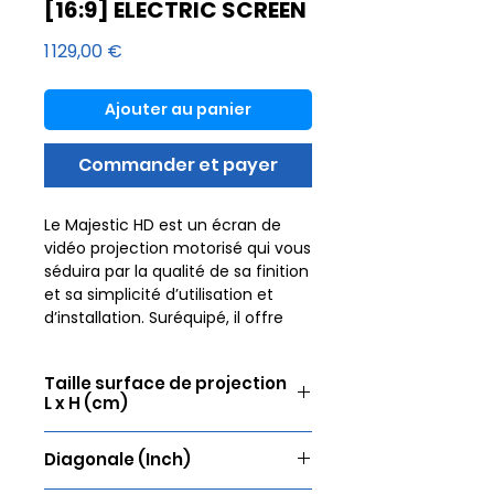
[16:9] ELECTRIC SCREEN
Prix
1 129,00 €
Ajouter au panier
Commander et payer
Le Majestic HD est un écran de
vidéo projection motorisé qui vous
séduira par la qualité de sa finition
et sa simplicité d’utilisation et
d’installation. Suréquipé, il offre
une image de qualité supérieure
ainsi que de nombreuses options.
Taille surface de projection
L x H (cm)
Pour offrir une expérience
cinématographique inoubliable,
234 x 132
l’image doit être parfaite. Lumene
Diagonale (Inch)
propose donc une sélection de