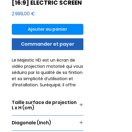
[16:9] ELECTRIC SCREEN
Prix
2 999,00 €
Ajouter au panier
Commander et payer
Le Majestic HD est un écran de
vidéo projection motorisé qui vous
séduira par la qualité de sa finition
et sa simplicité d’utilisation et
d’installation. Suréquipé, il offre
une image de qualité supérieure
ainsi que de nombreuses options.
Taille surface de projection
L x H (cm)
Pour offrir une expérience
cinématographique inoubliable,
443 x 249
l’image doit être parfaite. Lumene
Diagonale (Inch)
propose donc une sélection de