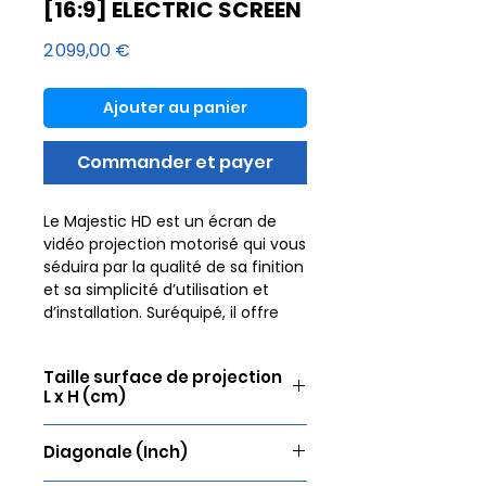
[16:9] ELECTRIC SCREEN
Prix
2 099,00 €
Ajouter au panier
Commander et payer
Le Majestic HD est un écran de
vidéo projection motorisé qui vous
séduira par la qualité de sa finition
et sa simplicité d’utilisation et
d’installation. Suréquipé, il offre
une image de qualité supérieure
ainsi que de nombreuses options.
Taille surface de projection
L x H (cm)
Pour offrir une expérience
cinématographique inoubliable,
399 x 224
l’image doit être parfaite. Lumene
Diagonale (Inch)
propose donc une sélection de